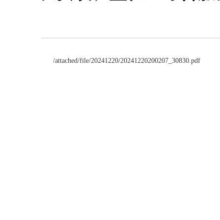
/attached/file/20241220/20241220200207_30830.pdf